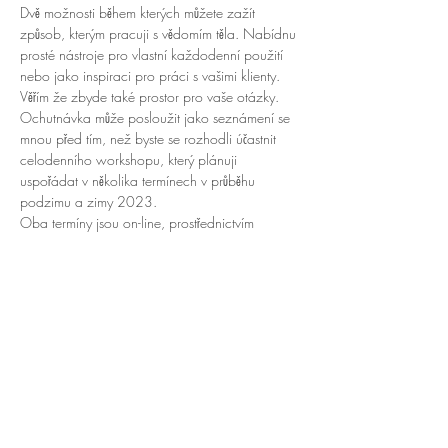
Dvě možnosti během kterých můžete zažít 
způsob, kterým pracuji s vědomím těla. Nabídnu 
prosté nástroje pro vlastní každodenní použití 
nebo jako inspiraci pro práci s vašimi klienty. 
Věřím že zbyde také prostor pro vaše otázky.
Ochutnávka může posloužit jako seznámení se 
mnou před tím, než byste se rozhodli účastnit 
celodenního workshopu, který plánuji 
uspořádat v několika termínech v průběhu 
podzimu a zimy 2023.
Oba termíny jsou on-line, prostřednictvím 
platformy Whereby. Po přihlášení vám přijde 
odkaz kterým se bez nutnosti instalace 
jakýchkoli aplikací připojíte rovnou k události.
Je možné zúčastnit se obou termínů, obsah 
obou událostí ale bude velmi podobný. Jde 
spíš o možnost trefit se do časových možností 
více zájemců.
Sdílet událost