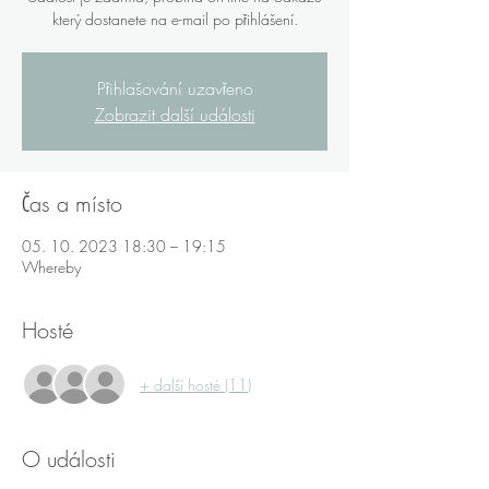
který dostanete na e-mail po přihlášení.
Přihlašování uzavřeno
Zobrazit další události
Čas a místo
05. 10. 2023 18:30 – 19:15
Whereby
Hosté
+ další hosté (11)
O události