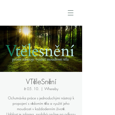
VTěleSnění
čt 05. 10.
  |  
Whereby
Ochutnávka práce s jednoduchými nástroji k
propojení s vědomím těla a využití jeho
moudrosti v každodenním životě.
Událost je zdarma, probíhá on-line na odkazu